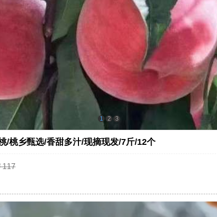
1
2
3
/桃乡甄选/香甜多汁/现摘现发/7斤/12个
117