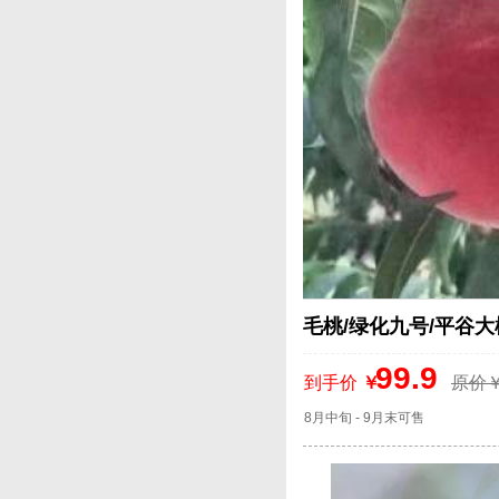
毛桃/绿化九号/平谷大桃
99.9
到手价
￥
原价￥
8月中旬 - 9月末可售