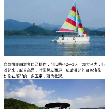
自驾快艇由游客自己操作，可以乘坐2—3人，加大马力，行
驶起来，艇首高昂，时常腾立而起，艇后激起的白色浪花，
如拖在尾部的一条玉带，蔚为壮观。