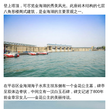
登上塔顶，可尽览金海湖的秀美风光。此座砖木结构的七层
八角形楼阁式建筑，是金海湖的主要景观之一。
在平谷区金海湖海子水库主坝东侧有一个金花公主墓，碑亭
呈双体边脊状，中间立有一汉白玉石碑，碑文记述了800年
前金章宗女儿——金花公主的美丽传说。