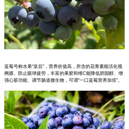
蓝莓号称水果“皇后”，营养价值高，所含的花青素能活化视
网膜、防止眼球疲劳，丰富的果胶和维C能降低胆固醇、增
强心脏功能、调节肠道微生物，可谓“一口蓝莓营养加倍”。