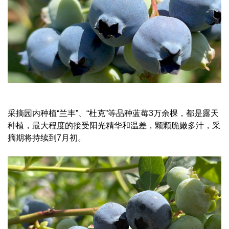
采摘园内种植“兰丰”、“杜克”等品种蓝莓3万余棵，都是露天
种植，最大程度的接受阳光精华和温差，颗颗脆嫩多汁，采
摘期将持续到7月初。